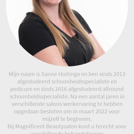
Mijn naam is Sanne Hoitinga en ben sinds 2013
afgestudeerd schoonheidsspecialiste en
pedicure en sinds 2016 afgestudeerd allround
schoonheidsspecialiste. Na een aantal jaren in
verschillende salons werkervaring te hebben
opgedaan besloten om in maart 2022 voor
mijzelf te beginnen.
Bij Magnificent Beautysalon kunt u terecht voor
verschillende behandelingen: