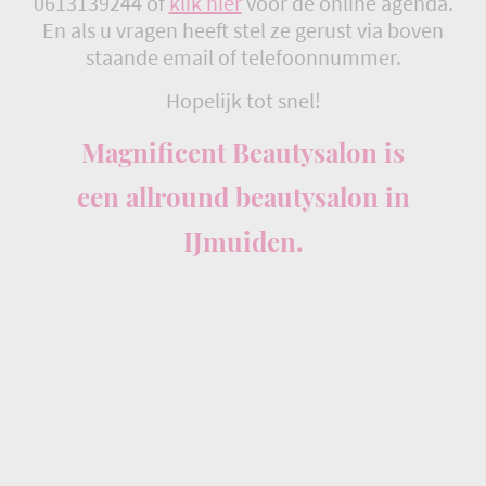
0613139244 of
klik hier
voor de online agenda.
En als u vragen heeft stel ze gerust via boven
staande email of telefoonnummer.
Hopelijk tot snel!
Magnificent Beautysalon is
een allround beautysalon in
IJmuiden.