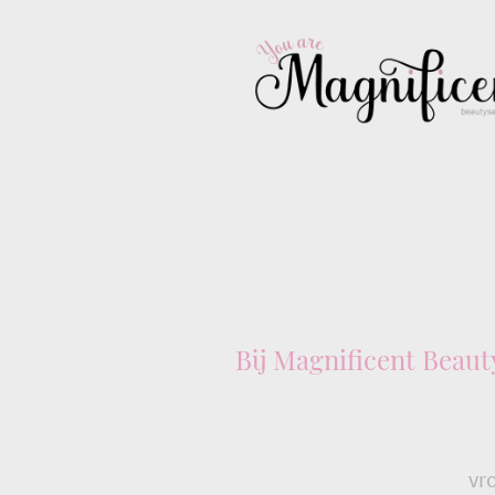
Bij Magnificent Beau
vr