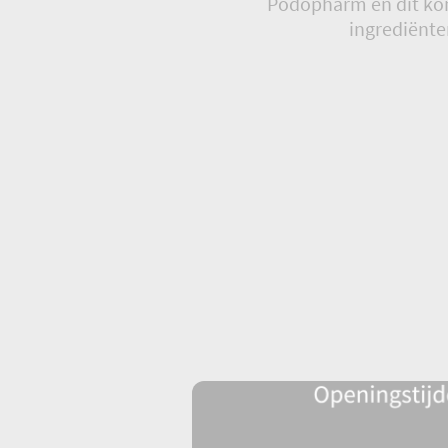
Podopharm en dit komt
ingrediënt